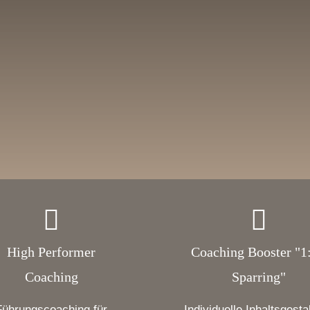
High Performer
Coaching Booster "1:
Coaching
Sparring"
Führungscoaching für
Individuelle Inhaltsgesta